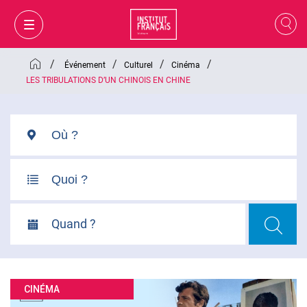
/
/
/
/
Événement
Culturel
Cinéma
LES TRIBULATIONS D’UN CHINOIS EN CHINE
Quand ?
MON PANIER
CONNEXION
CINÉMA
FR
VI