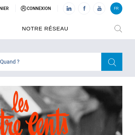
NIER
CONNEXION
FR
VI
FR
NOTRE RÉSEAU
L'INSTITUT FRANÇAIS DU
VIETNAM (IFV)
Quand ?
AISES
L'IFV À HANOI
ETNAM
L'IFV À HUÉ
L'IFV À DANANG
L'IFV À HCMV