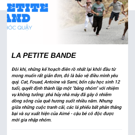
LA PETITE BANDE
Đôi khi, những kế hoạch điên rồ nhất lại khởi đầu từ
mong muốn rất giản đơn, đó là bảo vệ điều mình yêu
quý. Cat, Fouad, Antoine và Sami, bốn cậu học sinh 12
tuổi, quyết định thành lập một "băng nhóm" với nhiệm
vụ không tưởng: phá hủy nhà máy đã gây ô nhiễm
dòng sông của quê hương suốt nhiều năm. Nhưng
giữa những cuộc tranh cãi, các lá phiếu bất phân thắng
bại và sự xuất hiện của Aimé - cậu bé cô độc được
mời gia nhập nhóm.