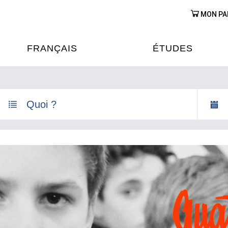
MON PA
FRANÇAIS
ÉTUDES
OURS DE FRANÇAIS
ÉTUDES EN FRANCE
XAMENS & CERTIFICATIONS
FORMATIONS FRANC
AU VIETNAM
A
ÉJOURS LINGUISTIQUES
FRANCE ALUMNI VI
TRADUCTION
OOPÉRATION LINGUISTIQUE
T ÉDUCATIVE