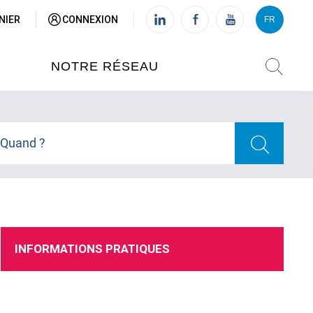
NIER
CONNEXION
FR
VI
FR
NOTRE RÉSEAU
L'INSTITUT FRANÇAIS DU
VIETNAM (IFV)
Quand ?
AISES
L'IFV À HANOI
ETNAM
L'IFV À HUÉ
INFORMATIONS PRATIQUES
L'IFV À DANANG
L'IFV À HCMV