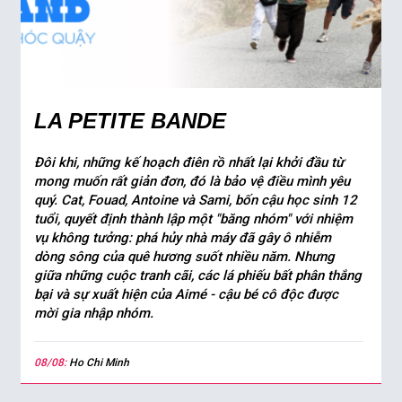
LA PETITE BANDE
Đôi khi, những kế hoạch điên rồ nhất lại khởi đầu từ
mong muốn rất giản đơn, đó là bảo vệ điều mình yêu
quý. Cat, Fouad, Antoine và Sami, bốn cậu học sinh 12
tuổi, quyết định thành lập một "băng nhóm" với nhiệm
vụ không tưởng: phá hủy nhà máy đã gây ô nhiễm
dòng sông của quê hương suốt nhiều năm. Nhưng
giữa những cuộc tranh cãi, các lá phiếu bất phân thắng
bại và sự xuất hiện của Aimé - cậu bé cô độc được
mời gia nhập nhóm.
08/08:
Ho Chi Minh