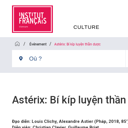
CULTURE
/
/
Événement
Astérix: Bí kíp luyện thần dược
EVÉNEMENTS
C
MÉDIATHÈQUES
E
PROGRAMMATION CINÉM
S
Astérix: Bí kíp luyện thầ
LIVRE ET DÉBAT D’IDÉES
RÉSIDENCES D'ARTISTES
C
Đạo diễn: Louis Clichy, Alexandre Astier (Pháp, 2018, 85′
E
Diễn viên: Christian Clavier, Guillaume Briat