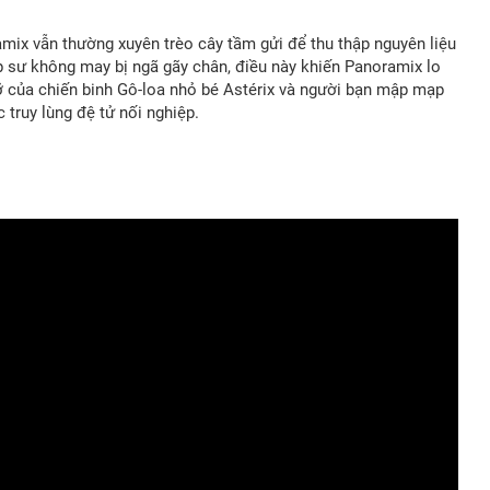
mix vẫn thường xuyên trèo cây tầm gửi để thu thập nguyên liệu
p sư không may bị ngã gãy chân, điều này khiến Panoramix lo
đỡ của chiến binh Gô-loa nhỏ bé Astérix và người bạn mập mạp
truy lùng đệ tử nối nghiệp.