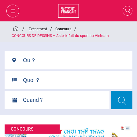
/
/
/
Événement
Concours
CONCOURS DE DESSINS – Astérix fait du sport au Vietnam
Quand ?
MON PANIER
CONNEXION
CONCOURS
FR
VI