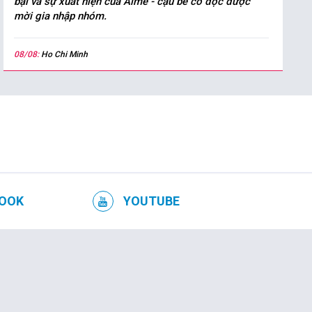
bại và sự xuất hiện của Aimé - cậu bé cô độc được
mời gia nhập nhóm.
08/08:
Ho Chi Minh
OOK
YOUTUBE