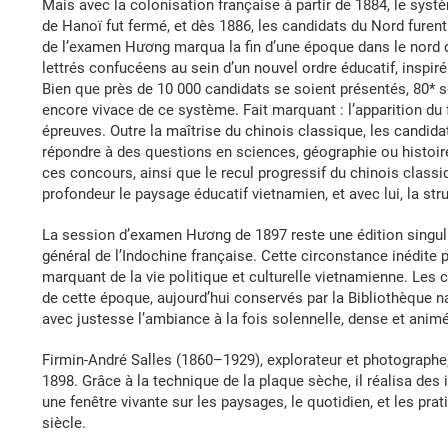
Mais avec la colonisation française à partir de 1884, le sy
de Hanoï fut fermé, et dès 1886, les candidats du Nord furent
de l’examen Hương marqua la fin d’une époque dans le nord du
lettrés confucéens au sein d’un nouvel ordre éducatif, inspir
Bien que près de 10 000 candidats se soient présentés, 80* seu
encore vivace de ce système. Fait marquant : l’apparition du 
épreuves. Outre la maîtrise du chinois classique, les candida
répondre à des questions en sciences, géographie ou histoire –
ces concours, ainsi que le recul progressif du chinois classi
profondeur le paysage éducatif vietnamien, et avec lui, la stru
La session d’examen Hương de 1897 reste une édition singuliè
général de l’Indochine française. Cette circonstance inédite
marquant de la vie politique et culturelle vietnamienne. Le
de cette époque, aujourd’hui conservés par la Bibliothèque na
avec justesse l’ambiance à la fois solennelle, dense et ani
Firmin-André Salles (1860–1929), explorateur et photographe
1898. Grâce à la technique de la plaque sèche, il réalisa des 
une fenêtre vivante sur les paysages, le quotidien, et les pra
siècle.