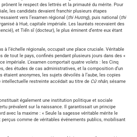
rônent le respect des lettrés et la primauté du mérite. Pour
iale, les candidats devaient franchir plusieurs étapes
ressaient vers l’examen régional (
thi Hương
), puis national (
thi
organisé à Hué, capitale impériale. Les lauréats recevaient des
icencié), et Tiến sĩ (docteur), le plus éminent d’entre eux étant
 à l’échelle régionale, occupait une place cruciale. Véritable
nus de tout le pays, confinés pendant plusieurs jours dans des «
ance impériale. L’examen comportait quatre volets : les Cinq
les, des études de cas administratives, et la composition d’un
s étaient anonymes, les sujets dévoilés à l’aube, les copies
intellectuelle restreinte accédait au titre de
Cử nhân
, sésame
nstituait également une institution politique et sociale
ertu prévalent sur la naissance. Il garantissait un principe
cord avec la maxime : « Seule la sagesse véritable mérite le
nt perçus comme de véritables événements publics, mobilisant