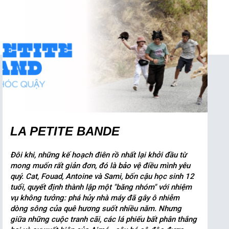
LA PETITE BANDE
Đôi khi, những kế hoạch điên rồ nhất lại khởi đầu từ
mong muốn rất giản đơn, đó là bảo vệ điều mình yêu
quý. Cat, Fouad, Antoine và Sami, bốn cậu học sinh 12
tuổi, quyết định thành lập một "băng nhóm" với nhiệm
vụ không tưởng: phá hủy nhà máy đã gây ô nhiễm
dòng sông của quê hương suốt nhiều năm. Nhưng
giữa những cuộc tranh cãi, các lá phiếu bất phân thắng