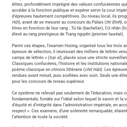
élites, profondément imprégné des valeurs confucéennes qui p
accéder à la fonction publique et espérer servir la cour impér
d’épreuves hautement compétitives. Du niveau local, ils prog
Hội
), avant de se mesurer au concours du Palais (
thi Đình
), 
titres en fonction de leur rang : Tú tài (bachelier), Cử nhân (l
élevé au rang prestigieux de Trạng nguyên (premier lauréat).
Parmi ces étapes, l’examen Hương, organisé tous les trois ans
épreuve de sélection, il réunissait des milliers de lettrés ve
camps de lettrés » (
trại sĩ
), placés sous une stricte surveill
Classiques confucéens, l’histoire et les institutions nationa
poème classique en chinois littéraire (
chữ Hán
). Les épreuve
rendues avant minuit, puis scellées avec soin. Seule une élite 
pour les concours de niveau supérieur.
Ce système ne relevait pas seulement de l’éducation, mais co
fondamentale, fondée sur l’idéal selon lequel le savoir et la v
d’équité et d’intégrité dans l’administration impériale, en ac
respect ». Ces examens, d’une solennité remarquable, étaie
l’attention de toute la société.