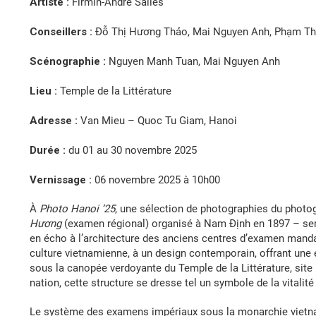
Artiste :
Firmin-André Salles
Conseillers :
Đỗ Thị Hương Thảo, Mai Nguyen Anh, Phạm T
Scénographie :
Nguyen Manh Tuan, Mai Nguyen Anh
Lieu :
Temple de la Littérature
Adresse :
Van Mieu – Quoc Tu Giam, Hanoi
Durée :
du 01 au 30 novembre 2025
Vernissage :
06 novembre 2025 à 10h00
À
Photo Hanoi ’25
, une sélection de photographies du photo
Hương
(examen régional) organisé à Nam Định en 1897 – ser
en écho à l’architecture des anciens centres d’examen manda
culture vietnamienne, à un design contemporain, offrant une e
sous la canopée verdoyante du Temple de la Littérature, site hi
nation, cette structure se dresse tel un symbole de la vitali
Le système des examens impériaux sous la monarchie vietna