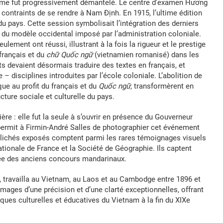
stème fut progressivement démantelé. Le centre d’examen Hương
 contraints de se rendre à Nam Định. En 1915, l’ultime édition
 pays. Cette session symbolisait l’intégration des derniers
é du modèle occidental imposé par l’administration coloniale.
lement ont réussi, illustrant à la fois la rigueur et le prestige
français et du
chữ Quốc ngữ
(vietnamien romanisé) dans les
ts devaient désormais traduire des textes en français, et
 disciplines introduites par l’école coloniale. L’abolition de
que au profit du français et du
Quốc ngữ
, transformèrent en
cture sociale et culturelle du pays.
re : elle fut la seule à s’ouvrir en présence du Gouverneur
 permit à Firmin-André Salles de photographier cet événement
s clichés exposés comptent parmi les rares témoignages visuels
tionale de France et la Société de Géographie. Ils captent
mée des anciens concours mandarinaux.
, travailla au Vietnam, au Laos et au Cambodge entre 1896 et
images d’une précision et d’une clarté exceptionnelles, offrant
tiques culturelles et éducatives du Vietnam à la fin du XIXe