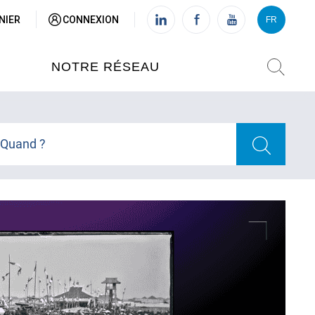
NIER
CONNEXION
FR
VI
FR
NOTRE RÉSEAU
L'INSTITUT FRANÇAIS DU
VIETNAM (IFV)
Quand ?
AISES
L'IFV À HANOI
ETNAM
L'IFV À HUÉ
L'IFV À DANANG
L'IFV À HCMV