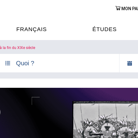
MON PA
FRANÇAIS
ÉTUDES
 la fin du XIXe siècle
OURS DE FRANÇAIS
ÉTUDES EN FRANCE
XAMENS & CERTIFICATIONS
FORMATIONS FRANC
AU VIETNAM
A
ÉJOURS LINGUISTIQUES
FRANCE ALUMNI VI
TRADUCTION
OOPÉRATION LINGUISTIQUE
T ÉDUCATIVE