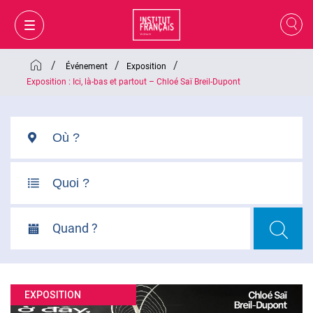
/
/
/
Événement
Exposition
Exposition : Ici, là-bas et partout – Chloé Saï Breil-Dupont
Quand ?
MON PANIER
CONNEXION
EXPOSITION
FR
VI