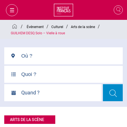
/
/
/
/
Événement
Culturel
Arts de la scène
GUILHEM DESQ Solo – Vielle à roue
Quand ?
MON PANIER
CONNEXION
ARTS DE LA SCÈNE
FR
VI