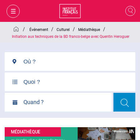
/
/
/
/
Événement
Culturel
Médiathèque
Initiation aux techniques de la BD franco-belge avec Quentin Heroguer
Quand ?
MON PANIER
CONNEXION
MÉDIATHÈQUE
FR
VI