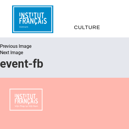
CULTURE
Previous Image
EVÉNEMENTS
C
Next Image
event-fb
MÉDIATHÈQUES
E
PROGRAMMATION CINÉM
S
LIVRE ET DÉBAT D’IDÉES
RÉSIDENCES D'ARTISTES
C
E