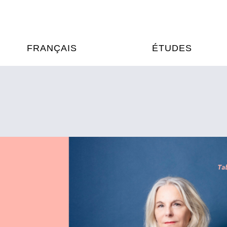
FRANÇAIS
ÉTUDES
OURS DE FRANÇAIS
ÉTUDES EN FRANCE
XAMENS & CERTIFICATIONS
FORMATIONS FRANC
AU VIETNAM
A
ÉJOURS LINGUISTIQUES
FRANCE ALUMNI VI
TRADUCTION
OOPÉRATION LINGUISTIQUE
T ÉDUCATIVE