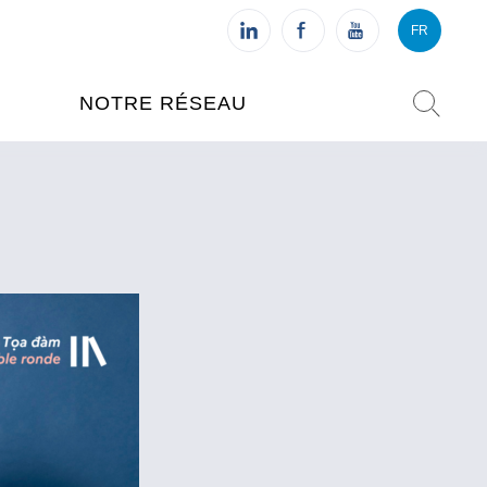
FR
VI
FR
NOTRE RÉSEAU
L'INSTITUT FRANÇAIS DU
VIETNAM (IFV)
AISES
L'IFV À HANOI
ETNAM
L'IFV À HUÉ
L'IFV À DANANG
L'IFV À HCMV