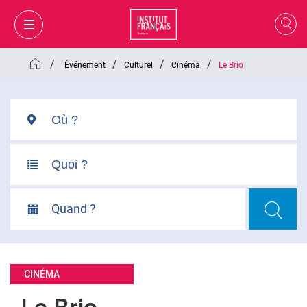
/
/
/
/
Événement
Culturel
Cinéma
Le Brio
Quand ?
MON PANIER
CONNEXION
CINÉMA
FR
VI