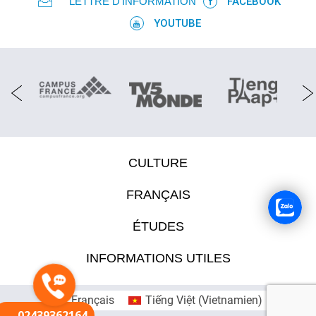
LETTRE D’INFORMATION
FACEBOOK
YOUTUBE
CULTURE
FRANÇAIS
ÉTUDES
INFORMATIONS UTILES
Français
Tiếng Việt
(
Vietnamien
)
02439362164