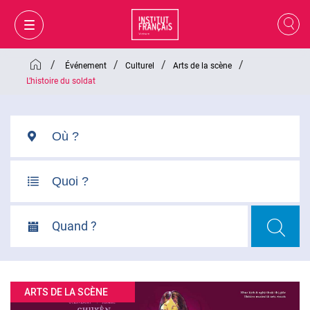
/
/
/
/
Événement
Culturel
Arts de la scène
L’histoire du soldat
Quand ?
MON PANIER
CONNEXION
ARTS DE LA SCÈNE
FR
VI