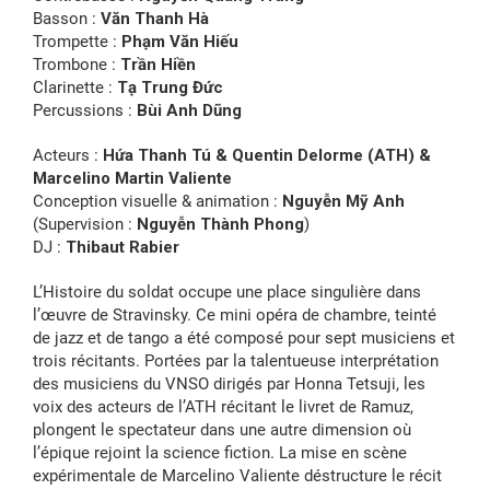
Basson :
Văn Thanh Hà
Trompette :
Phạm Văn Hiếu
Trombone :
Trần Hiền
Clarinette :
Tạ Trung Đức
Percussions :
Bùi Anh Dũng
Acteurs :
Hứa Thanh Tú & Quentin Delorme (ATH) &
Marcelino Martin Valiente
Conception visuelle & animation :
Nguyễn Mỹ Anh
(Supervision :
Nguyễn Thành Phong
)
DJ :
Thibaut Rabier
L’Histoire du soldat occupe une place singulière dans
l’œuvre de Stravinsky. Ce mini opéra de chambre, teinté
de jazz et de tango a été composé pour sept musiciens et
trois récitants. Portées par la talentueuse interprétation
des musiciens du VNSO dirigés par Honna Tetsuji, les
voix des acteurs de l’ATH récitant le livret de Ramuz,
plongent le spectateur dans une autre dimension où
l’épique rejoint la science fiction. La mise en scène
expérimentale de Marcelino Valiente déstructure le récit