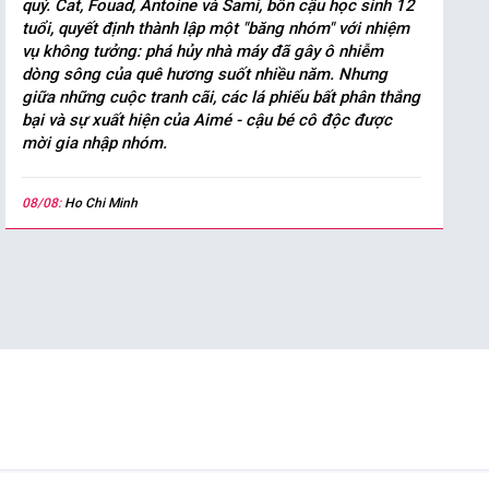
quý. Cat, Fouad, Antoine và Sami, bốn cậu học sinh 12
tuổi, quyết định thành lập một "băng nhóm" với nhiệm
vụ không tưởng: phá hủy nhà máy đã gây ô nhiễm
dòng sông của quê hương suốt nhiều năm. Nhưng
giữa những cuộc tranh cãi, các lá phiếu bất phân thắng
bại và sự xuất hiện của Aimé - cậu bé cô độc được
mời gia nhập nhóm.
08/08:
Ho Chi Minh