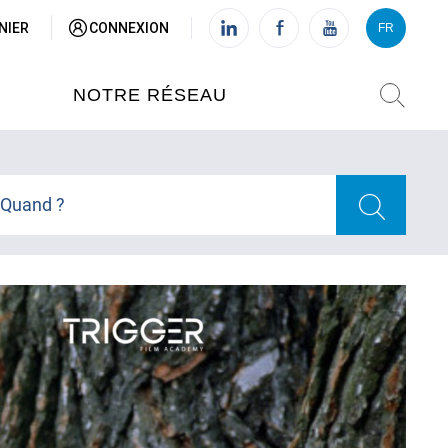
NIER
CONNEXION
FR
VI
FR
NOTRE RÉSEAU
L'INSTITUT FRANÇAIS DU
VIETNAM (IFV)
Quand ?
AISES
L'IFV À HANOI
ETNAM
L'IFV À HUÉ
L'IFV À DANANG
L'IFV À HCMV