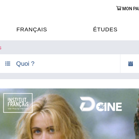
MON PA
FRANÇAIS
ÉTUDES
S
OURS DE FRANÇAIS
ÉTUDES EN FRANCE
XAMENS & CERTIFICATIONS
FORMATIONS FRANC
AU VIETNAM
A
ÉJOURS LINGUISTIQUES
FRANCE ALUMNI VI
TRADUCTION
OOPÉRATION LINGUISTIQUE
T ÉDUCATIVE