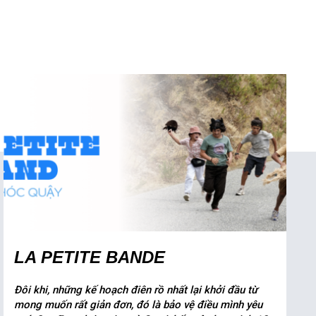
LA PETITE BANDE
Đôi khi, những kế hoạch điên rồ nhất lại khởi đầu từ
mong muốn rất giản đơn, đó là bảo vệ điều mình yêu