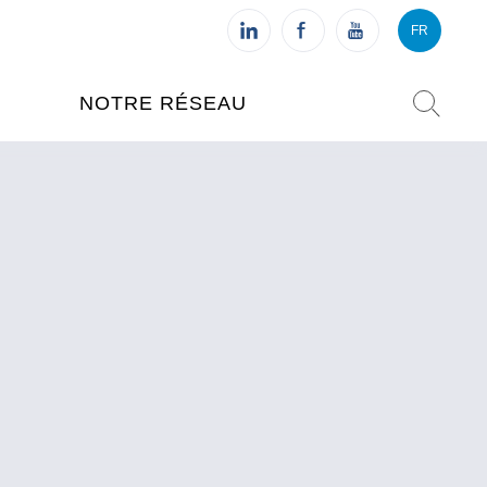
FR
VI
FR
NOTRE RÉSEAU
L'INSTITUT FRANÇAIS DU
VIETNAM (IFV)
AISES
L'IFV À HANOI
ETNAM
L'IFV À HUÉ
L'IFV À DANANG
L'IFV À HCMV