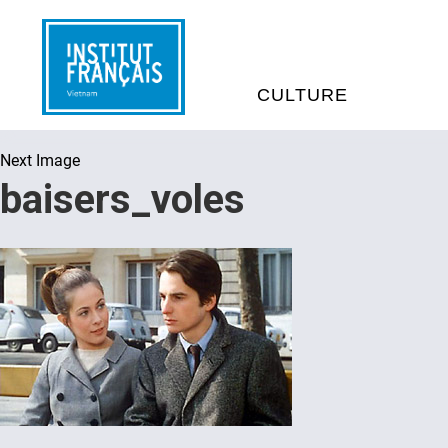
CULTURE
Next Image
EVÉNEMENTS
C
baisers_voles
MÉDIATHÈQUES
E
PROGRAMMATION CINÉM
S
LIVRE ET DÉBAT D’IDÉES
RÉSIDENCES D'ARTISTES
C
E