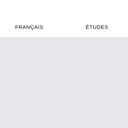
FRANÇAIS
ÉTUDES
OURS DE FRANÇAIS
ÉTUDES EN FRANCE
XAMENS & CERTIFICATIONS
FORMATIONS FRANC
AU VIETNAM
A
ÉJOURS LINGUISTIQUES
FRANCE ALUMNI VI
TRADUCTION
OOPÉRATION LINGUISTIQUE
T ÉDUCATIVE