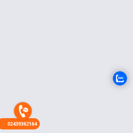
FR
02439362164