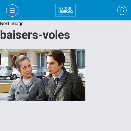
Next Image
baisers-voles
VI
VI