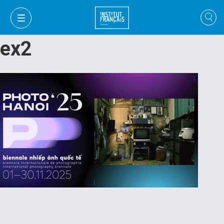
ex2
FR
VI