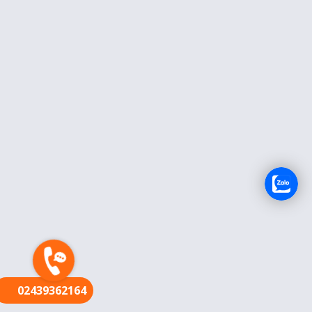
FR
02439362164