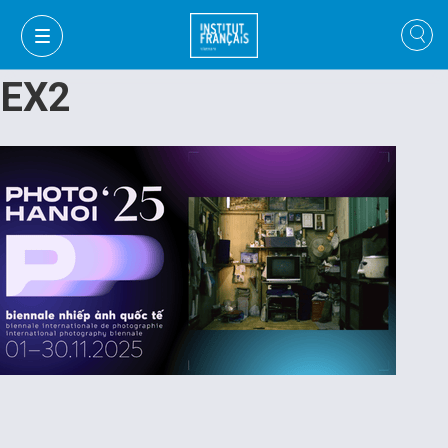
EX2
VI
VI