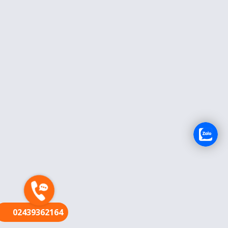
FR
02439362164