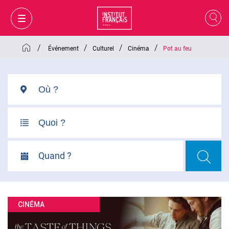
/
/
/
/
Événement
Culturel
Cinéma
Pot au feu
Quand ?
MON PANIER
CONNEXION
CINÉMA
FR
VI