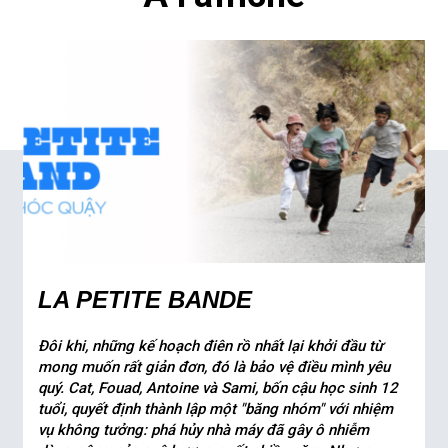
LA PETITE BANDE
Đôi khi, những kế hoạch điên rồ nhất lại khởi đầu từ
mong muốn rất giản đơn, đó là bảo vệ điều mình yêu
quý. Cat, Fouad, Antoine và Sami, bốn cậu học sinh 12
tuổi, quyết định thành lập một "băng nhóm" với nhiệm
vụ không tưởng: phá hủy nhà máy đã gây ô nhiễm