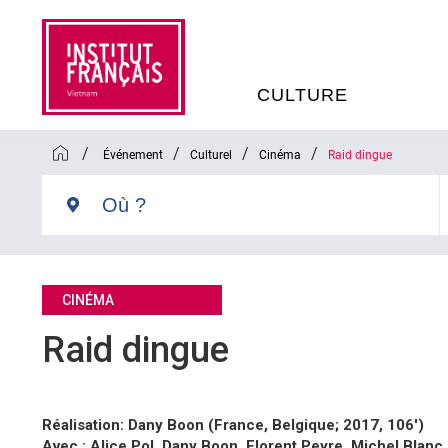
CULTURE
/
/
/
/
Événement
Culturel
Cinéma
Raid dingue
EVÉNEMENTS
C
MÉDIATHÈQUES
E
PROGRAMMATION CINÉM
S
CINÉMA
Raid dingue
LIVRE ET DÉBAT D’IDÉES
RÉSIDENCES D'ARTISTES
C
Réalisation: Dany Boon (France, Belgique; 2017, 106′)
E
Avec : Alice Pol, Dany Boon, Florent Peyre, Michel Blanc