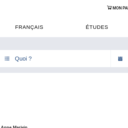
MON PA
FRANÇAIS
ÉTUDES
OURS DE FRANÇAIS
ÉTUDES EN FRANCE
XAMENS & CERTIFICATIONS
FORMATIONS FRANC
AU VIETNAM
A
ÉJOURS LINGUISTIQUES
FRANCE ALUMNI VI
TRADUCTION
OOPÉRATION LINGUISTIQUE
T ÉDUCATIVE
, Anne Marivin