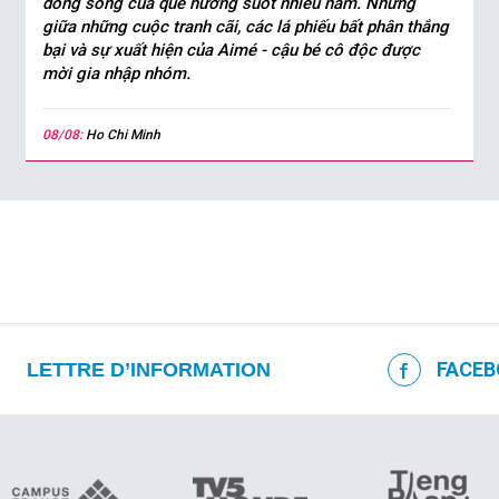
dòng sông của quê hương suốt nhiều năm. Nhưng
giữa những cuộc tranh cãi, các lá phiếu bất phân thắng
bại và sự xuất hiện của Aimé - cậu bé cô độc được
mời gia nhập nhóm.
08/08:
Ho Chi Minh
FACEB
LETTRE D’INFORMATION