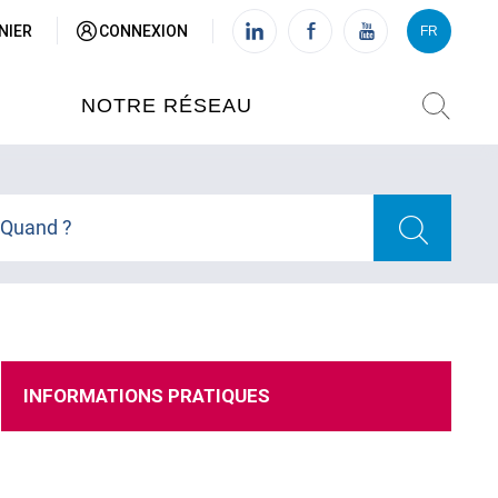
NIER
CONNEXION
FR
VI
FR
NOTRE RÉSEAU
L'INSTITUT FRANÇAIS DU
VIETNAM (IFV)
Quand ?
AISES
L'IFV À HANOI
ETNAM
L'IFV À HUÉ
INFORMATIONS PRATIQUES
L'IFV À DANANG
L'IFV À HCMV