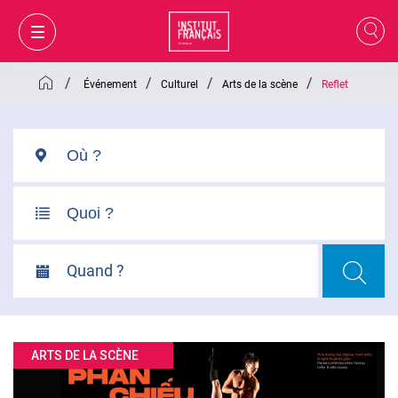
/
/
/
/
Événement
Culturel
Arts de la scène
Reflet
Quand ?
MON PANIER
CONNEXION
ARTS DE LA SCÈNE
FR
VI