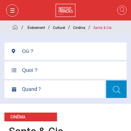
/
/
/
/
Événement
Culturel
Cinéma
Santa & Cie
Quand ?
MON PANIER
CONNEXION
CINÉMA
FR
VI