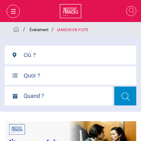
/
/
Événement
L’AMOUR EN FUITE
Quand ?
MON PANIER
CONNEXION
FR
VI