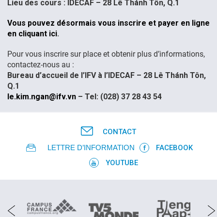
Lieu des cours : IDECAF – 28 Lê Thánh Tôn, Q.1
FR
Vous pouvez
d
ésormais vous inscrire et payer en ligne
en cliquant ici
.
Pour vous inscrire sur place et obtenir plus
d
’informations,
contactez-nous au :
Bureau
d
’accueil de l’IFV à l’IDECAF – 28 Lê Thánh Tôn,
Q.1
le.kim.ngan@ifv.vn
– Tel: (028) 37 28 43 54
CONTACT
LETTRE D’INFORMATION
FACEBOOK
YOUTUBE