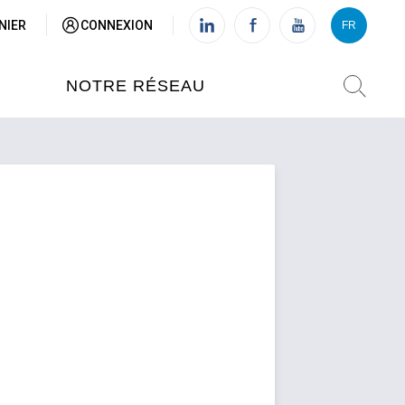
NIER
CONNEXION
FR
VI
FR
NOTRE RÉSEAU
L'INSTITUT FRANÇAIS DU
VIETNAM (IFV)
AISES
L'IFV À HANOI
ETNAM
L'IFV À HUÉ
L'IFV À DANANG
L'IFV À HCMV