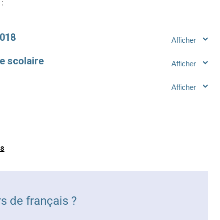
:
2018
e scolaire
es
s de français ?