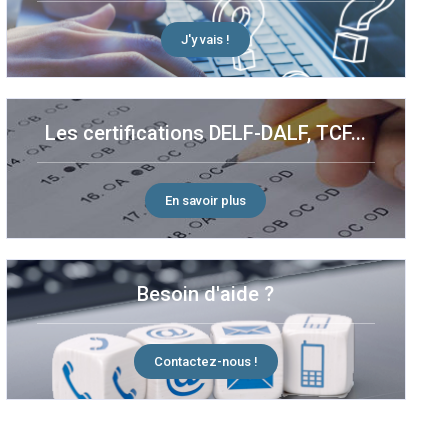
J'y vais !
Les certifications DELF-DALF, TCF...
En savoir plus
Besoin d'aide ?
Contactez-nous !