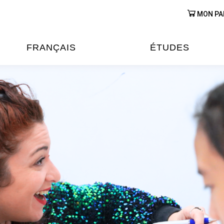
MON PA
FRANÇAIS
ÉTUDES
OURS DE FRANÇAIS
ÉTUDES EN FRANCE
XAMENS & CERTIFICATIONS
FORMATIONS FRANC
AU VIETNAM
A
ÉJOURS LINGUISTIQUES
FRANCE ALUMNI VI
TRADUCTION
OOPÉRATION LINGUISTIQUE
T ÉDUCATIVE