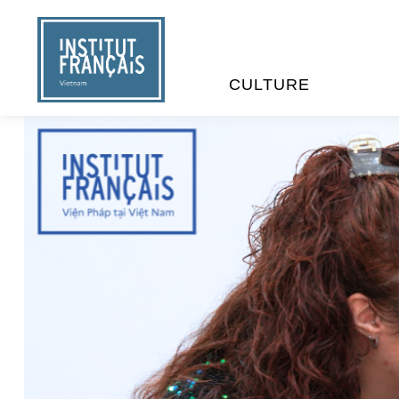
CULTURE
EVÉNEMENTS
C
MÉDIATHÈQUES
E
PROGRAMMATION CINÉM
S
LIVRE ET DÉBAT D’IDÉES
RÉSIDENCES D'ARTISTES
C
E