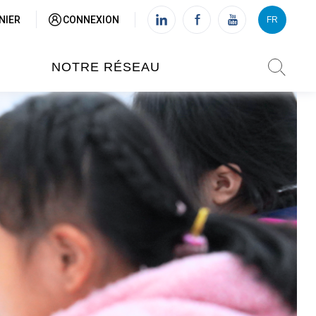
NIER
CONNEXION
FR
VI
FR
NOTRE RÉSEAU
L'INSTITUT FRANÇAIS DU
VIETNAM (IFV)
AISES
L'IFV À HANOI
ETNAM
L'IFV À HUÉ
L'IFV À DANANG
L'IFV À HCMV