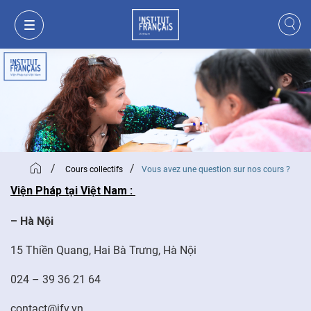
/
/
Cours collectifs
Vous avez une question sur nos cours ?
Viện Pháp
tại
Việt Nam :
– Hà Nội
15 Thiền Quang, Hai Bà Trưng, Hà Nội
MON PANIER
CONNEXION
024 – 39 36 21 64
FR
contact@ifv.vn
VI