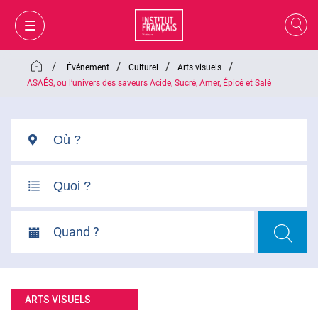
/
/
/
/
Événement
Culturel
Arts visuels
ASAÉS, ou l’univers des saveurs Acide, Sucré, Amer, Épicé et Salé
Quand ?
MON PANIER
CONNEXION
ARTS VISUELS
FR
VI