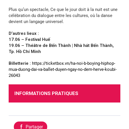
Plus qu’un spectacle, Ce que le jour doit à la nuit est une
célébration du dialogue entre les cultures, où la danse
devient un langage universel.
D’autres lieux :
17.06 – Festival Huế
19.06 – Théâtre de Bến Thành | Nhà hát Bến Thành,
Tp. Hồ Chí Minh
Billetterie :
https://ticketbox.vn/ha-noi-b-boying-hiphop-
mua-duong-dai-va-ballet-duyen-ngay-no-dem-herve-koubi-
26043
INFORMATIONS PRATIQUES
Partager