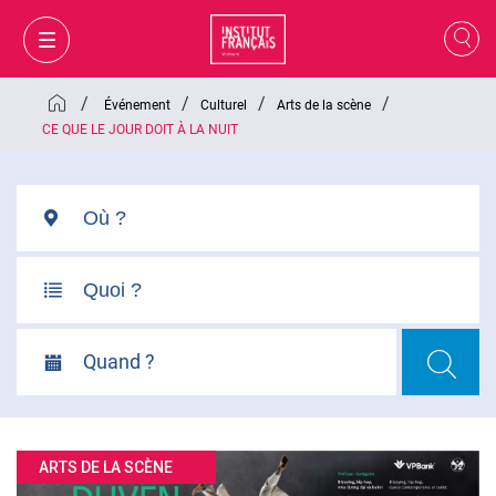
/
/
/
/
Événement
Culturel
Arts de la scène
CE QUE LE JOUR DOIT À LA NUIT
Quand ?
MON PANIER
CONNEXION
ARTS DE LA SCÈNE
FR
VI