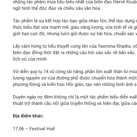
những tác phẩm múa tiêu biểu nhất của biên đạo Hervé Koubi
ngữ hình thể độc đáo và chiều sâu văn hóa.
Tác phẩm là sự kết hợp táo bạo giữa nhào lộn, thể dục dụng c
thức biểu đạt vừa mạnh mẽ, giàu năng lượng, vừa tinh tế và
giới hạn cực độ, nhưng luôn giữ được sự hài hòa, chuẩn xác v
Lấy cảm hứng từ tiểu thuyết cùng tên của Yasmina Khadra, vở 
biên đạo đồng thời đặt ra những câu hỏi sâu sắc về bản sắc,
lịch sử của mình.
Vở diễn quy tụ 14 vũ công tài năng, phần lớn xuất thân từ m
lượng nguyên sơ của đường phố được chuyển hóa thành một 
phương Đông và kiến trúc Hồi giáo, tạo nên những hình ảnh sâ
Duyên ngày nợ đêm không chỉ là một tác phẩm biểu diễn xuất
thuật trở thành cầu nối giữa truyền thống và hiện đại, giữa c
Địa điểm khác:
17.06 – Festival Huế