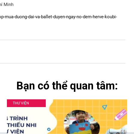
hí Minh
hop-mua-duong-dai-va-ballet-duyen-ngay-no-dem-herve-koubi-
Bạn có thể quan tâm:
THƯ VIỆN