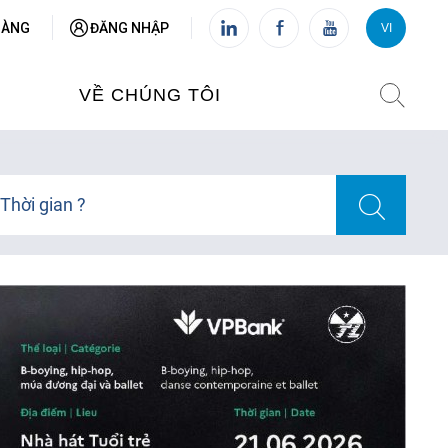
HÀNG
ĐĂNG NHẬP
VI
VI
FR
VỀ CHÚNG TÔI
VIỆN PHÁP TẠI VIỆT NAM
Thời gian ?
O TẠO
CHI NHÁNH: HÀ NỘI
 NAM
CHI NHÁNH: HUẾ
ỆT NAM
CHI NHÁNH: ĐÀ NẴNG
CHI NHÁNH: TPHCM