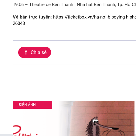
19.06 – Théâtre de Bến Thành | Nhà hát Bến Thành, Tp. Hồ C
Vé bán trực tuyến
:
https://ticketbox.vn/ha-noi-b-boying-hip
26043
Chia sẻ
ĐIỆN ẢNH