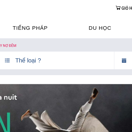
GIỎ 
TIẾNG PHÁP
DU HỌC
Y NỢ ĐÊM
ỌC TIẾNG PHÁP
DU HỌC PHÁP
ỆN
Ỳ THI & CHỨNG CHỈ
CHƯƠNG TRÌNH ĐÀ
CỦA PHÁP TẠI VIỆT
HIM
ỌC TIẾNG PHÁP NGAY TẠI
PHÁP
FRANCE ALUMNI VI
ỊCH TIẾNG PHÁP
ỢP TÁC TIẾNG PHÁP