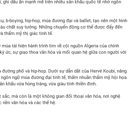
, ghi dấu ấn mạnh mẽ trên nhiều sân khấu quốc tế nhờ ngôn
ụ, b-boying, hip-hop, múa đương đại và ballet, tạo nên một hình
 giàu chất suy tưởng. Những chuyển động cơ thể được đẩy đến
à thẩm mỹ thị giác tinh tế.
múa tái hiện hành trình tìm về cội nguồn Algeria của chính
 ký ức, sự giao thoa văn hóa và mối quan hệ giữa con người với
úa đường phố và hip-hop. Dưới sự dẫn dắt của Hervé Koubi, năng
ngôn ngữ múa đương đại tinh tế, thấm nhuần thẩm mỹ hội họa
n khấu vừa hùng tráng, vừa giàu tính thiền định.
 sắc, mà còn là một không gian đối thoại văn hóa, nơi nghệ
ác nền văn hóa và các thế hệ.