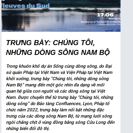
TRƯNG BÀY: CHÚNG TÔI,
NHỮNG DÒNG SÔNG NAM BỘ
Trong khuôn khổ dự án Sống cùng dòng sông, do Đại
sứ quán Pháp tại Việt Nam và Viện Pháp tại Việt Nam
khởi xướng, trưng bày “Chúng tôi, những dòng sông
Nam Bộ” mang đến một góc nhìn đa dạng về mối
quan hệ giữa con người và các dòng sông tại Việt
Nam. Được chuyển thể từ trưng bày “Chúng tôi, những
dòng sông” do Bảo tàng Confluences, Lyon, Pháp tổ
chức năm 2022, trưng bày làm nổi bật những đặc
trưng của các dòng sông Nam Bộ, từ mạng lưới sông
ngòi chằng chịt ở vùng đồng bằng sông Cửu Long đến
những biến đổi đô thị.