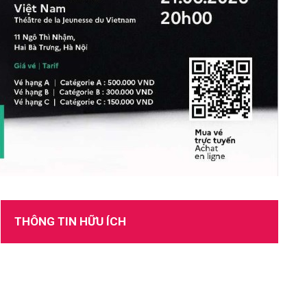
TUYỂN DỤNG
THÔNG TIN HỮU ÍCH