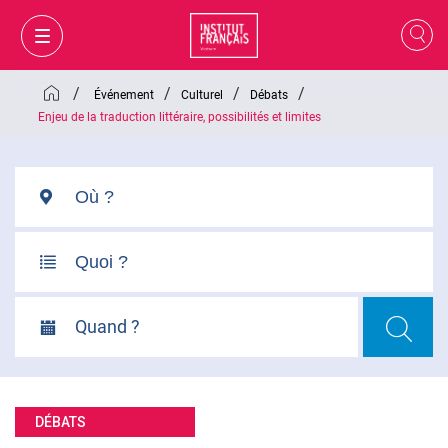
/
/
/
/
Événement
Culturel
Débats
Enjeu de la traduction littéraire, possibilités et limites
Quand ?
MON PANIER
CONNEXION
DÉBATS
FR
VI