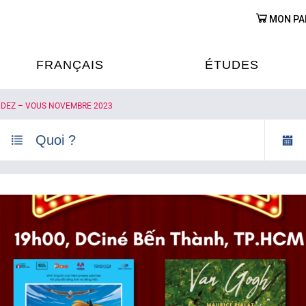
MON PA
FRANÇAIS
ÉTUDES
DEZ – VOUS NOVEMBRE 2023
OURS DE FRANÇAIS
ÉTUDES EN FRANCE
XAMENS & CERTIFICATIONS
FORMATIONS FRANC
AU VIETNAM
A
ÉJOURS LINGUISTIQUES
FRANCE ALUMNI VI
TRADUCTION
OOPÉRATION LINGUISTIQUE
T ÉDUCATIVE