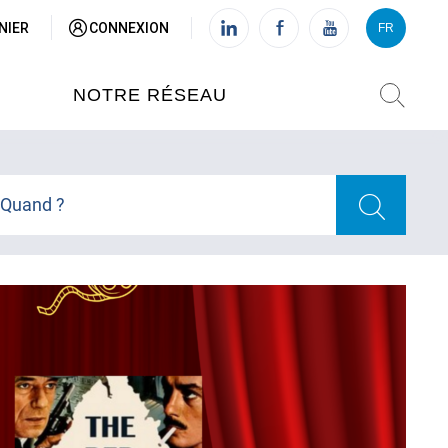
NIER
CONNEXION
FR
VI
FR
NOTRE RÉSEAU
L'INSTITUT FRANÇAIS DU
VIETNAM (IFV)
Quand ?
AISES
L'IFV À HANOI
ETNAM
L'IFV À HUÉ
L'IFV À DANANG
L'IFV À HCMV