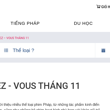
GIỎ 
TIẾNG PHÁP
DU HỌC
EZ – VOUS THÁNG 11
ỌC TIẾNG PHÁP
DU HỌC PHÁP
ỆN
Ỳ THI & CHỨNG CHỈ
CHƯƠNG TRÌNH ĐÀ
CỦA PHÁP TẠI VIỆT
HIM
ỌC TIẾNG PHÁP NGAY TẠI
PHÁP
FRANCE ALUMNI VI
Z - VOUS THÁNG 11
ỊCH TIẾNG PHÁP
 thiệu nhiều thể loại phim Pháp, từ những tác phẩm kinh điển
ỢP TÁC TIẾNG PHÁP
im, cũng như những bộ phim hoạt hình phù hợp với khán giả trẻ