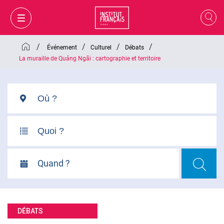
/
/
/
/
Événement
Culturel
Débats
La muraille de Quảng Ngãi : cartographie et territoire
Quand ?
MON PANIER
CONNEXION
DÉBATS
FR
VI