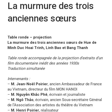
La murmure des trois
FR
anciennes sœurs
Table ronde – projection
La murmure des trois anciennes sœurs de Hue de
Minh Duc Hoai Trinh, Linh Bao et Bang Thanh
Table ronde accompagnée de la projection d’extraits d’un
film documentaire inédit des années 1930s
Traduction simultanée
Intervenants :
–
M. Jean-Noël Poirier
, ancien Ambassadeur de France
au Vietnam, directeur du film MON HANOI
–
M. Nguyễn Khắc Phê
, écrivain et journaliste
–
M. Ngô Thảo
, écrivain, ancien Sous-secrétaire Général
de l’Association des artistes du théâtre du Vietnam
–
M. Henri Poirier
, réalisateur