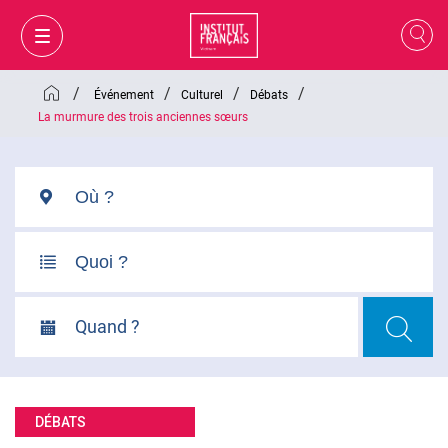
/
/
/
/
Événement
Culturel
Débats
La murmure des trois anciennes sœurs
Quand ?
MON PANIER
CONNEXION
DÉBATS
FR
VI