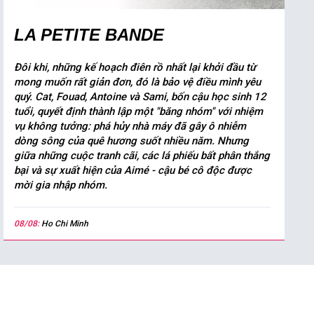
LA PETITE BANDE
Đôi khi, những kế hoạch điên rồ nhất lại khởi đầu từ
mong muốn rất giản đơn, đó là bảo vệ điều mình yêu
quý. Cat, Fouad, Antoine và Sami, bốn cậu học sinh 12
tuổi, quyết định thành lập một "băng nhóm" với nhiệm
vụ không tưởng: phá hủy nhà máy đã gây ô nhiễm
dòng sông của quê hương suốt nhiều năm. Nhưng
giữa những cuộc tranh cãi, các lá phiếu bất phân thắng
bại và sự xuất hiện của Aimé - cậu bé cô độc được
mời gia nhập nhóm.
08/08:
Ho Chi Minh