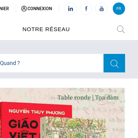
NIER
CONNEXION
FR
VI
FR
NOTRE RÉSEAU
L'INSTITUT FRANÇAIS DU
VIETNAM (IFV)
Quand ?
AISES
L'IFV À HANOI
ETNAM
L'IFV À HUÉ
L'IFV À DANANG
L'IFV À HCMV