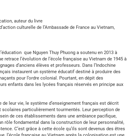
ation, auteur du livre
 d’action culturelle de l’Ambassade de France au Vietnam,
e l’éducation que Nguyen Thuy Phuong a soutenu en 2013 à
ue retrace l’évolution de l’école française au Vietnam de 1945 à
oignages d’anciens élèves et professeurs. Dans l’Indochine
rançais instaurent un système éducatif destiné à produire des
açants pour l’ordre colonial. Pourtant, en dépit des
leurs enfants dans les lycées français réservés en principe aux
e de leur vie, le système d’enseignement français est décrit
t scolaires particulièrement tourmentés. Leur perception de
u sein de ces établissements dans une ambiance pacifique,
 un rôle fondamental dans la construction de leur personnalité,
stence. C’est grâce à cette école qu’ils sont devenus des êtres
vue, l’école française au Vietnam après la colonisation est une