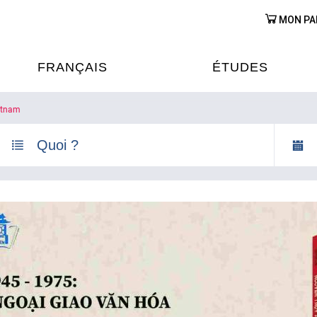
MON PA
FRANÇAIS
ÉTUDES
ietnam
OURS DE FRANÇAIS
ÉTUDES EN FRANCE
XAMENS & CERTIFICATIONS
FORMATIONS FRANC
AU VIETNAM
A
ÉJOURS LINGUISTIQUES
FRANCE ALUMNI VI
TRADUCTION
OOPÉRATION LINGUISTIQUE
T ÉDUCATIVE