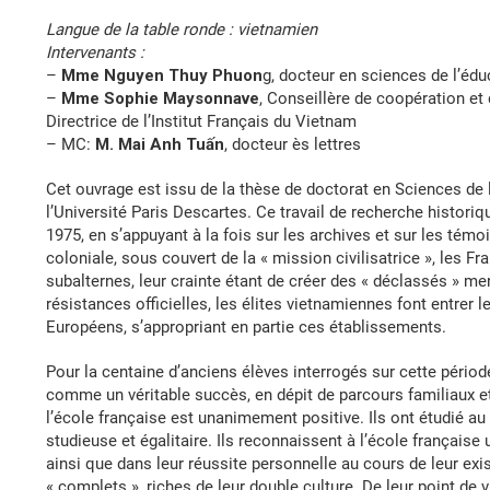
Langue de la table ronde : vietnamien
Intervenants :
–
Mme Nguyen Thuy Phuon
g, docteur en sciences de l’éduc
–
Mme Sophie Maysonnave
, Conseillère de coopération et
Directrice de l’Institut Français du Vietnam
– MC:
M. Mai Anh Tuấn
, docteur ès lettres
Cet ouvrage est issu de la thèse de doctorat en Sciences d
l’Université Paris Descartes. Ce travail de recherche historiq
1975, en s’appuyant à la fois sur les archives et sur les tém
coloniale, sous couvert de la « mission civilisatrice », les F
subalternes, leur crainte étant de créer des « déclassés » men
résistances officielles, les élites vietnamiennes font entrer 
Européens, s’appropriant en partie ces établissements.
Pour la centaine d’anciens élèves interrogés sur cette périod
comme un véritable succès, en dépit de parcours familiaux e
l’école française est unanimement positive. Ils ont étudié a
studieuse et égalitaire. Ils reconnaissent à l’école française
ainsi que dans leur réussite personnelle au cours de leur exi
« complets », riches de leur double culture. De leur point de 