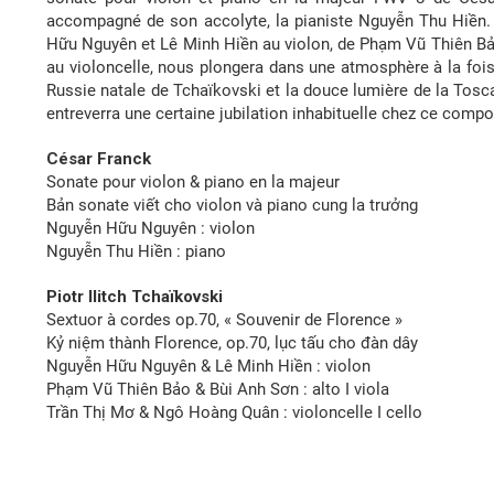
accompagné de son accolyte, la pianiste Nguyễn Thu Hiền.
Hữu Nguyên et Lê Minh Hiền au violon, de Phạm Vũ Thiên Bảo
au violoncelle, nous plongera dans une atmosphère à la fois 
Russie natale de Tchaïkovski et la douce lumière de la Tosca
entreverra une certaine jubilation inhabituelle chez ce comp
César Franck
Sonate pour violon & piano en la majeur
Bản sonate viết cho violon và piano cung la trưởng
Nguyễn Hữu Nguyên : violon
Nguyễn Thu Hiền : piano
Piotr Ilitch Tchaïkovski
Sextuor à cordes op.70, « Souvenir de Florence »
Kỷ niệm thành Florence, op.70, lục tấu cho đàn dây
Nguyễn Hữu Nguyên & Lê Minh Hiền : violon
Phạm Vũ Thiên Bảo & Bùi Anh Sơn : alto I viola
Trần Thị Mơ & Ngô Hoàng Quân : violoncelle I cello