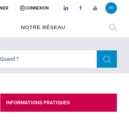
NIER
CONNEXION
FR
VI
FR
NOTRE RÉSEAU
L'INSTITUT FRANÇAIS DU
VIETNAM (IFV)
Quand ?
AISES
L'IFV À HANOI
ETNAM
L'IFV À HUÉ
INFORMATIONS PRATIQUES
L'IFV À DANANG
L'IFV À HCMV