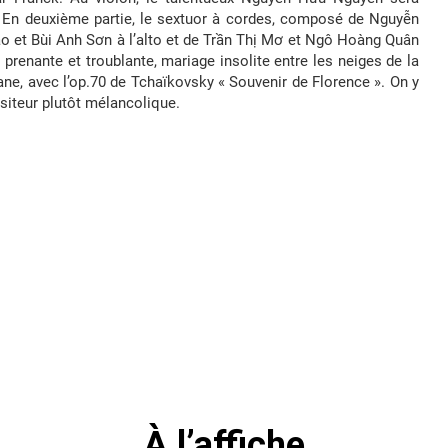
 En deuxième partie, le sextuor à cordes, composé de Nguyễn
 et Bùi Anh Sơn à l’alto et de Trần Thị Mơ et Ngô Hoàng Quân
prenante et troublante, mariage insolite entre les neiges de la
ne, avec l’op.70 de Tchaïkovsky « Souvenir de Florence ». On y
ositeur plutôt mélancolique.
À l’affiche