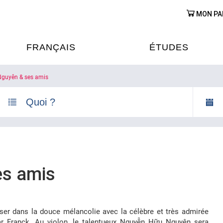
MON PA
FRANÇAIS
ÉTUDES
guyên & ses amis
OURS DE FRANÇAIS
ÉTUDES EN FRANCE
XAMENS & CERTIFICATIONS
FORMATIONS FRANC
AU VIETNAM
A
ÉJOURS LINGUISTIQUES
FRANCE ALUMNI VI
es amis
TRADUCTION
OOPÉRATION LINGUISTIQUE
ser dans la douce mélancolie avec la célèbre et très admirée
T ÉDUCATIVE
r Franck. Au violon, le talentueux Nguyễn Hữu Nguyên sera