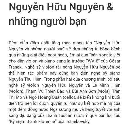
Nguyễn Hữu Nguyên &
FR
những người bạn
Đêm diễn đậm chất lãng mạn mang tên “Nguyễn Hữu
Nguyên và những người bạn” sẽ đưa chúng ta bồng bềnh
qua những giai điệu ngọt ngào, êm ái của “bản sonate viết
cho đàn violon và piano cung la trưởng FWV 8” của César
Franck. Nghệ sỹ violon tài năng Nguyễn Hữu Nguyên sẽ
thể hiện tác phẩm này cùng bạn diễn nghệ sỹ piano
Nguyễn Thu Hiền. Trong phần hai của chương trình, bộ sáu
nghệ sỹ violon Nguyễn Hữu Nguyên và Lê Minh Hiền
(violon), Phạm Vũ Thiên Bảo và Bùi Anh Sơn (viola), Trần
Thị Mơ và Ngô Hoàng Quân (cello), sẽ biến không khí buổi
diễn trở nên lôi cuốn, quyến rũ, như sự kết hợp ma mị của
một đêm đông nước Nga sương mù và băng tuyết với ánh
sáng dịu dàng của thành Tuscan nước Ý qua bản lục tấu
“Kỷ niệm thành Florence” của Tchaïkovsky.