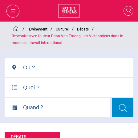
/
/
/
/
Événement
Culturel
Débats
Rencontre avec l’auteur Phan Van Truong : les Vietnamiens dans le
monde du travail international
Quand ?
MON PANIER
CONNEXION
FR
DÉBATS
VI