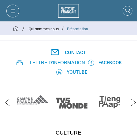
/
/
Qui sommes-nous
Présentation
CONTACT
LETTRE D’INFORMATION
FACEBOOK
YOUTUBE
MON PANIER
CONNEXION
CULTURE
FR
VI