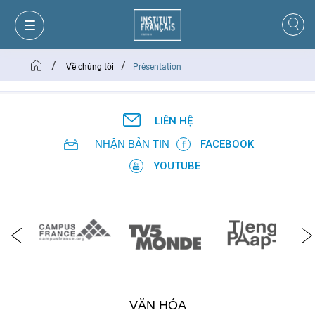
/
/
Về chúng tôi
Présentation
LIÊN HỆ
NHẬN BẢN TIN
FACEBOOK
YOUTUBE
GIỎ HÀNG
ĐĂNG NHẬP
VĂN HÓA
VI
VI