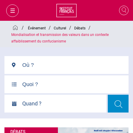
/
/
/
/
Événement
Culturel
Débats
Mondialisation et transmission des valeurs dans un contexte
affaiblissement du confucianisme
Quand ?
MON PANIER
CONNEXION
FR
DÉBATS
VI