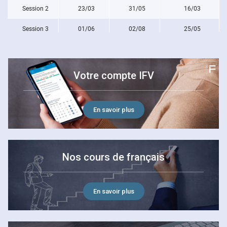
Session 2
23/03
31/05
16/03
Session 3
01/06
02/08
25/05
Session 4
03/08
11/10
27/07
Session 5
19/10
20/12
12/10
Votre compte IFV
En savoir plus
Nos cours de français
En savoir plus