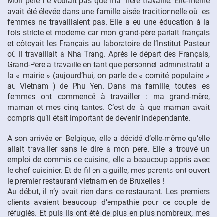
Mon père ne voulait pas que ma mère travaille. Elle-même
avait été élevée dans une famille aisée traditionnelle où les
femmes ne travaillaient pas. Elle a eu une éducation à la
fois stricte et moderne car mon grand-père parlait français
et côtoyait les Français au laboratoire de l’Institut Pasteur
où il travaillait à Nha Trang. Après le départ des Français,
Grand-Père a travaillé en tant que personnel administratif à
la « mairie » (aujourd’hui, on parle de « comité populaire »
au Vietnam ) de Phu Yen. Dans ma famille, toutes les
femmes ont commencé à travailler : ma grand-mère,
maman et mes cinq tantes. C’est de là que maman avait
compris qu’il était important de devenir indépendante.
A son arrivée en Belgique, elle a décidé d’elle-même qu’elle
allait travailler sans le dire à mon père. Elle a trouvé un
emploi de commis de cuisine, elle a beaucoup appris avec
le chef cuisinier. Et de fil en aiguille, mes parents ont ouvert
le premier restaurant vietnamien de Bruxelles !
Au début, il n’y avait rien dans ce restaurant. Les premiers
clients avaient beaucoup d’empathie pour ce couple de
réfugiés. Et puis ils ont été de plus en plus nombreux, mes