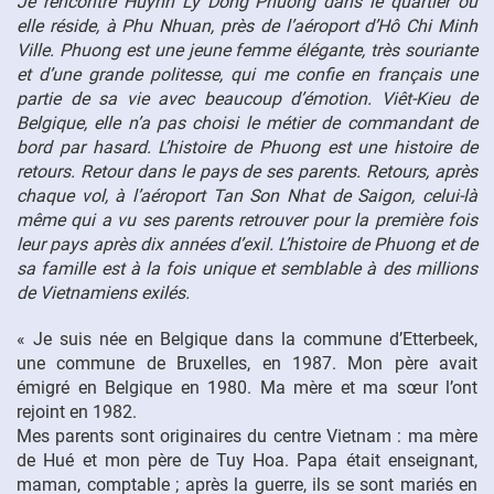
Je rencontre Huynh Ly Dong Phuong dans le quartier où
elle réside, à Phu Nhuan, près de l’aéroport d’Hô Chi Minh
FR
Ville. Phuong est une jeune femme élégante, très souriante
et d’une grande politesse, qui me confie en français une
partie de sa vie avec beaucoup d’émotion. Viêt-Kieu de
Belgique, elle n’a pas choisi le métier de commandant de
bord par hasard. L’histoire de Phuong est une histoire de
retours. Retour dans le pays de ses parents. Retours, après
chaque vol, à l’aéroport Tan Son Nhat de Saigon, celui-là
même qui a vu ses parents retrouver pour la première fois
leur pays après dix années d’exil. L’histoire de Phuong et de
sa famille est à la fois unique et semblable à des millions
de Vietnamiens exilés.
« Je suis née en Belgique dans la commune d’Etterbeek,
une commune de Bruxelles, en 1987. Mon père avait
émigré en Belgique en 1980. Ma mère et ma sœur l’ont
rejoint en 1982.
Mes parents sont originaires du centre Vietnam : ma mère
de Hué et mon père de Tuy Hoa. Papa était enseignant,
maman, comptable ; après la guerre, ils se sont mariés en