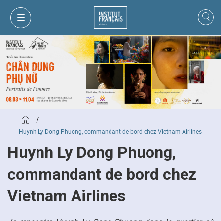
/
Huynh Ly Dong Phuong, commandant de bord chez Vietnam Airlines
Huynh Ly Dong Phuong,
commandant de bord chez
MON PANIER
CONNEXION
Vietnam Airlines
FR
VI