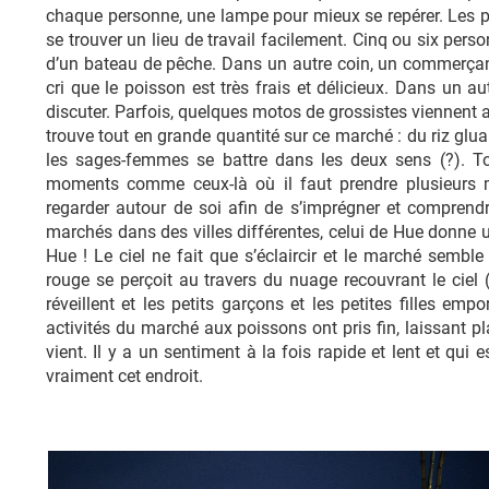
chaque personne, une lampe pour mieux se repérer. Les pas
se trouver un lieu de travail facilement. Cinq ou six perso
d’un bateau de pêche. Dans un autre coin, un commerçant 
cri que le poisson est très frais et délicieux. Dans un a
discuter. Parfois, quelques motos de grossistes viennent
trouve tout en grande quantité sur ce marché : du riz gluan
les sages-femmes se battre dans les deux sens (?). To
moments comme ceux-là où il faut prendre plusieurs m
regarder autour de soi afin de s’imprégner et compren
marchés dans des villes différentes, celui de Hue donne u
Hue ! Le ciel ne fait que s’éclaircir et le marché sembl
rouge se perçoit au travers du nuage recouvrant le ciel 
réveillent et les petits garçons et les petites filles em
activités du marché aux poissons ont pris fin, laissant pl
vient. Il y a un sentiment à la fois rapide et lent et qui 
vraiment cet endroit.