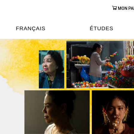
MON PA
FRANÇAIS
ÉTUDES
OURS DE FRANÇAIS
ÉTUDES EN FRANCE
XAMENS & CERTIFICATIONS
FORMATIONS FRANC
AU VIETNAM
A
ÉJOURS LINGUISTIQUES
FRANCE ALUMNI VI
TRADUCTION
OOPÉRATION LINGUISTIQUE
T ÉDUCATIVE