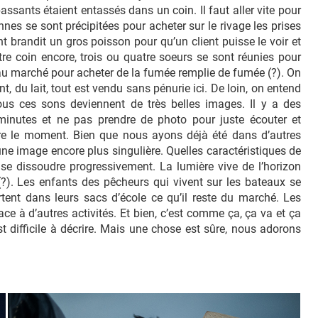
sants étaient entassés dans un coin. Il faut aller vite pour
nnes se sont précipitées pour acheter sur le rivage les prises
brandit un gros poisson pour qu’un client puisse le voir et
utre coin encore, trois ou quatre soeurs se sont réunies pour
 au marché pour acheter de la fumée remplie de fumée (?). On
t, du lait, tout est vendu sans pénurie ici. De loin, on entend
us ces sons deviennent de très belles images. Il y a des
inutes et ne pas prendre de photo pour juste écouter et
dre le moment. Bien que nous ayons déjà été dans d’autres
ne image encore plus singulière. Quelles caractéristiques de
e se dissoudre progressivement. La lumière vive de l’horizon
(?). Les enfants des pêcheurs qui vivent sur les bateaux se
portent dans leurs sacs d’école ce qu’il reste du marché. Les
ace à d’autres activités. Et bien, c’est comme ça, ça va et ça
est difficile à décrire. Mais une chose est sûre, nous adorons