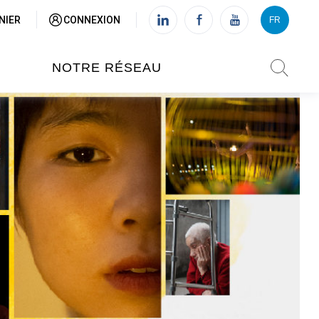
NIER
CONNEXION
FR
VI
FR
NOTRE RÉSEAU
L'INSTITUT FRANÇAIS DU
VIETNAM (IFV)
AISES
L'IFV À HANOI
ETNAM
L'IFV À HUÉ
L'IFV À DANANG
L'IFV À HCMV