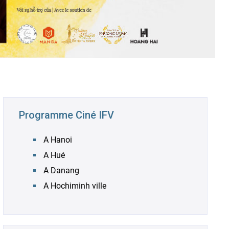
RECRUTEMENT
Programme Ciné IFV
A Hanoi
A Hué
A Danang
A Hochiminh ville