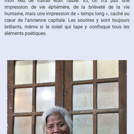
mon lieu de travail était faible. Ici, on n’a pas une
impression de vie éphémère, de la brièveté de la vie
FR
humaine, mais une impression de « temps long », caché au
cœur de l’ancienne capitale. Les sourires y sont toujours
brillants, même si le soleil qui tape y confisque tous les
éléments poétiques.