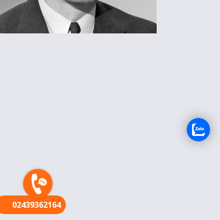
FR
02439362164