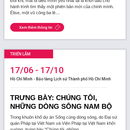
Đôi khi, mất đi điều mình yêu nhất lại là khởi đầu cho
hành trình tìm thấy một phiên bản mới của chính mình.
Élise, một vũ công ba lê…
Xem thêm thông tin
TRIỂN LÃM
17/06 - 17/10
Hồ Chí Minh - Bảo tàng Lịch sử Thành phố Hồ Chí Minh
TRƯNG BÀY: CHÚNG TÔI,
NHỮNG DÒNG SÔNG NAM BỘ
Trong khuôn khổ dự án Sống cùng dòng sông, do Đại sứ
quán Pháp tại Việt Nam và Viện Pháp tại Việt Nam khởi
xướng, trưng bày “Chúng tôi, những…