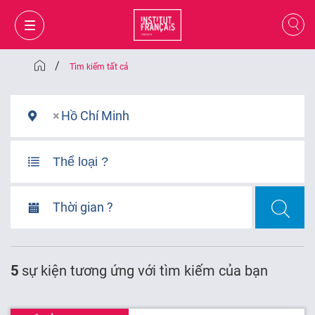
/
Tìm kiếm tất cả
×
Hồ Chí Minh
Thời gian ?
GIỎ HÀNG
ĐĂNG NHẬP
5
sự kiện
tương ứng với tìm kiếm của bạn
VI
VI