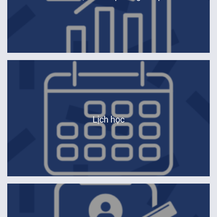
Huế
Đà Nẵng
Hà Nội
Lịch học
Huế
Đà Nẵng