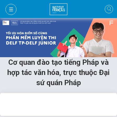
Cơ quan đào tạo tiếng Pháp và
hợp tác văn hóa, trực thuộc Đại
sứ quán Pháp
GIỎ HÀNG
ĐĂNG NHẬP
TÌM KIẾM
VI
VI