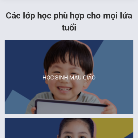
Các lớp học phù hợp cho mọi lứa
FR
tuổi
Hà Nội
HỌC SINH MẪU GIÁO
Đà Nẵng