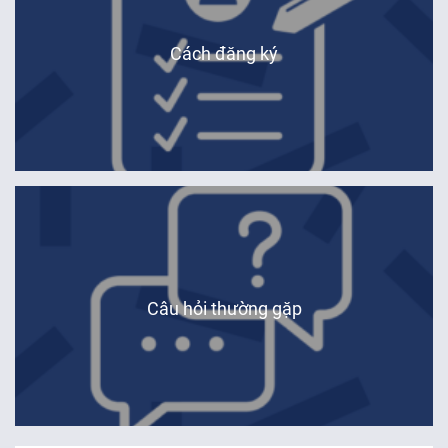
Hà Nội
Cách đăng ký
Huế
Đà Nẵng
Tài khoản học viên IFV
Câu hỏi thường gặp
Hà Nội
Huế
Đà Nẵng