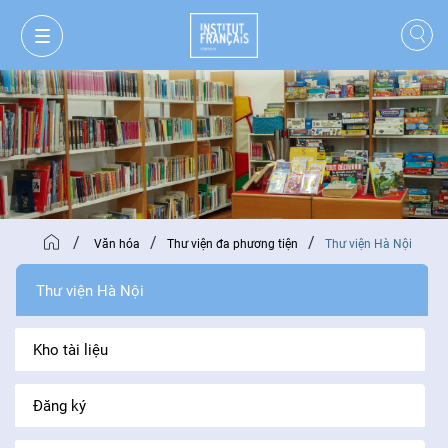
/
/
/
Văn hóa
Thư viện đa phương tiện
Thư viện Hà Nội
Thư viện Hà Nội
Kho tài liệu
GIỎ HÀNG
ĐĂNG NHẬP
Đăng ký
VI
VI