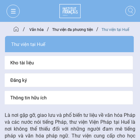
/
/
/
Văn hóa
Thư viện đa phương tiện
Thư viện tại Huế
Thư viện tại Huế
Kho tài liệu
Đăng ký
Thông tin hữu ích
Là nơi gặp gỡ, giao lưu và phổ biến tư liệu về văn hóa Pháp
GIỎ HÀNG
ĐĂNG NHẬP
và các nước nói tiếng Pháp, thư viện Viện Pháp tại Huế là
nơi không thể thiếu đối với những người đam mê tiếng
pháp và văn hóa pháp ngữ. Thư viện cung cấp cho học
VI
VI