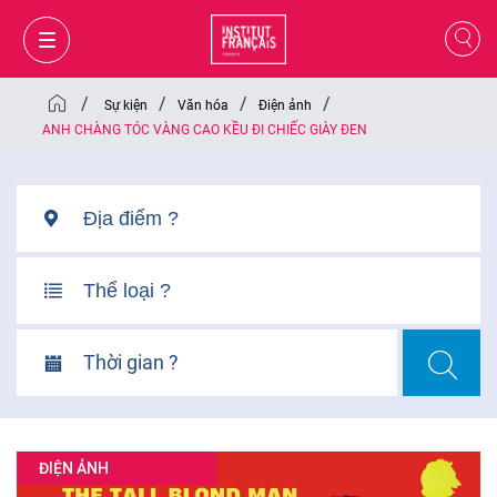
/
/
/
/
Sự kiện
Văn hóa
Điện ảnh
ANH CHÀNG TÓC VÀNG CAO KỀU ĐI CHIẾC GIÀY ĐEN
Thời gian ?
GIỎ HÀNG
ĐĂNG NHẬP
ĐIỆN ẢNH
VI
VI